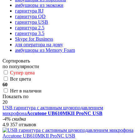
амбушюры из экокожи
гарнитура RJ
гарнитура QD
гарнитура USB
гарнитура 2.5
гарнитура 3.5
Skype for Business
для оператора на дому
амбушюры из Memory Foam
Сортировать
по популярности
Супер цена
Все цвета
60
Нет в наличии
Показать по
20
USB гарнитура с активным шумоподавлением
микрофона
Accutone UB610MKII ProNC USB
-4% скидка
4.9
357 отзывов