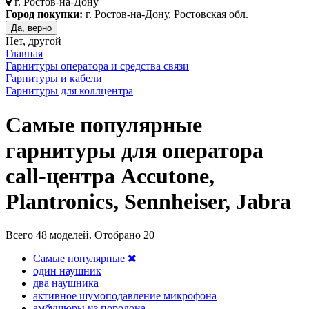
г.
Ростов-на-Дону
Город покупки:
г. Ростов-на-Дону, Ростовская обл.
Да, верно
Нет, другой
Главная
Гарнитуры оператора и средства связи
Гарнитуры и кабели
Гарнитуры для коллцентра
Самые популярные
гарнитуры для оператора
call-центра Accutone,
Plantronics, Sennheiser, Jabra
Всего
48
моделей. Отобрано
20
Самые популярные
один наушник
два наушника
активное шумоподавление микрофона
амбушюры из поролона