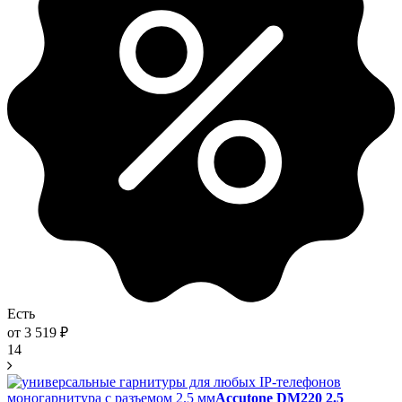
Есть
от
3 519
₽
14
моногарнитура с разъемом 2.5 мм
Accutone DM220 2.5