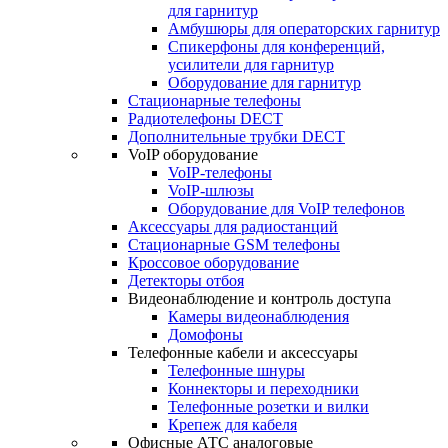
для гарнитур
Амбушюры для операторских гарнитур
Cпикерфоны для конференций,
усилители для гарнитур
Оборудование для гарнитур
Стационарные телефоны
Радиотелефоны DECT
Дополнительные трубки DECT
VoIP оборудование
VoIP-телефоны
VoIP-шлюзы
Оборудование для VoIP телефонов
Аксессуары для радиостанций
Стационарные GSM телефоны
Кроссовое оборудование
Детекторы отбоя
Видеонаблюдение и контроль доступа
Камеры видеонаблюдения
Домофоны
Телефонные кабели и аксессуары
Телефонные шнуры
Коннекторы и переходники
Телефонные розетки и вилки
Крепеж для кабеля
Офисные АТС аналоговые