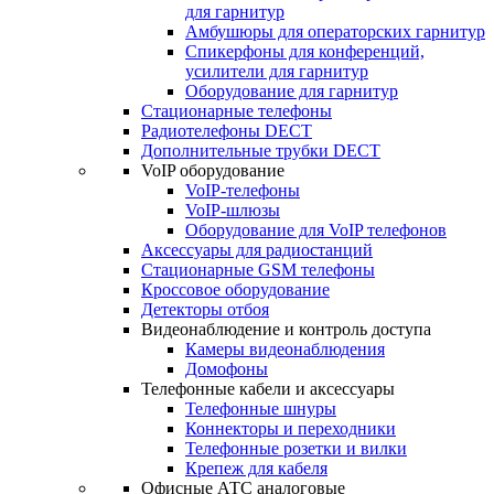
для гарнитур
Амбушюры для операторских гарнитур
Cпикерфоны для конференций,
усилители для гарнитур
Оборудование для гарнитур
Стационарные телефоны
Радиотелефоны DECT
Дополнительные трубки DECT
VoIP оборудование
VoIP-телефоны
VoIP-шлюзы
Оборудование для VoIP телефонов
Аксессуары для радиостанций
Стационарные GSM телефоны
Кроссовое оборудование
Детекторы отбоя
Видеонаблюдение и контроль доступа
Камеры видеонаблюдения
Домофоны
Телефонные кабели и аксессуары
Телефонные шнуры
Коннекторы и переходники
Телефонные розетки и вилки
Крепеж для кабеля
Офисные АТС аналоговые