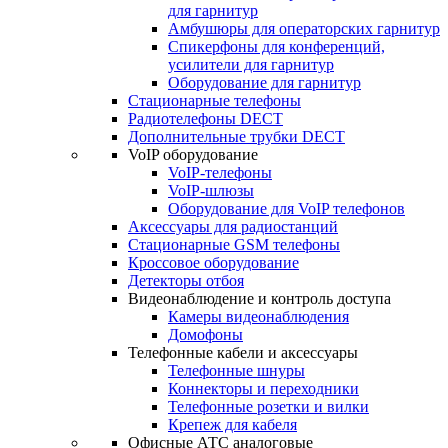
для гарнитур
Амбушюры для операторских гарнитур
Cпикерфоны для конференций,
усилители для гарнитур
Оборудование для гарнитур
Стационарные телефоны
Радиотелефоны DECT
Дополнительные трубки DECT
VoIP оборудование
VoIP-телефоны
VoIP-шлюзы
Оборудование для VoIP телефонов
Аксессуары для радиостанций
Стационарные GSM телефоны
Кроссовое оборудование
Детекторы отбоя
Видеонаблюдение и контроль доступа
Камеры видеонаблюдения
Домофоны
Телефонные кабели и аксессуары
Телефонные шнуры
Коннекторы и переходники
Телефонные розетки и вилки
Крепеж для кабеля
Офисные АТС аналоговые