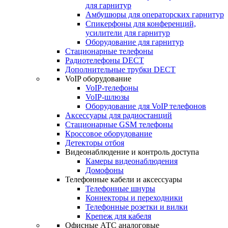
для гарнитур
Амбушюры для операторских гарнитур
Cпикерфоны для конференций,
усилители для гарнитур
Оборудование для гарнитур
Стационарные телефоны
Радиотелефоны DECT
Дополнительные трубки DECT
VoIP оборудование
VoIP-телефоны
VoIP-шлюзы
Оборудование для VoIP телефонов
Аксессуары для радиостанций
Стационарные GSM телефоны
Кроссовое оборудование
Детекторы отбоя
Видеонаблюдение и контроль доступа
Камеры видеонаблюдения
Домофоны
Телефонные кабели и аксессуары
Телефонные шнуры
Коннекторы и переходники
Телефонные розетки и вилки
Крепеж для кабеля
Офисные АТС аналоговые