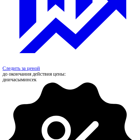
Следить за ценой
до окончания действия цены:
дни
часы
мин
сек