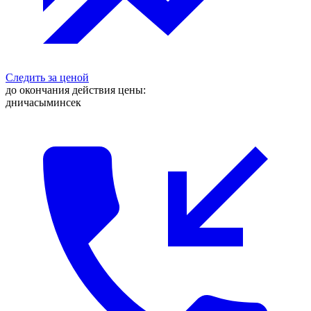
Следить за ценой
до окончания действия цены:
дни
часы
мин
сек