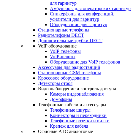
для гарнитур
Амбушюры для операторских гарнитур
Cпикерфоны для конференций,
усилители для гарнитур
Оборудование для гарнитур
Стационарные телефоны
Радиотелефоны DECT
Дополнительные трубки DECT
VoIP оборудование
VoIP-телефоны
VoIP-шлюзы
Оборудование для VoIP телефонов
Аксессуары для радиостанций
Стационарные GSM телефоны
Кроссовое оборудование
Детекторы отбоя
Видеонаблюдение и контроль доступа
Камеры видеонаблюдения
Домофоны
Телефонные кабели и аксессуары
Телефонные шнуры
Коннекторы и переходники
Телефонные розетки и вилки
Крепеж для кабеля
Офисные АТС аналоговые