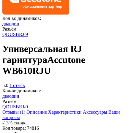
Кол-во динамиков:
два
один
Разъём:
QD
USB
RJ-9
Универсальная RJ
гарнитура
Accutone
WB610RJU
5.0
1 отзыв
Кол-во динамиков:
два
один
Разъём:
QD
USB
RJ-9
Отзывы (1)
Описание
Характеристики
Аксессуары
Ваши
вопросы
-13% скидка
Код товара:
74816