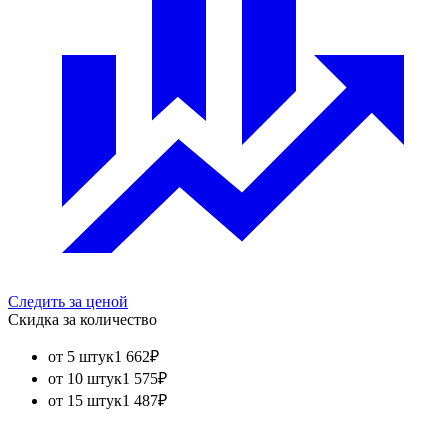
Следить за ценой
Скидка за количество
от 5 штук
1 662
₽
от 10 штук
1 575
₽
от 15 штук
1 487
₽