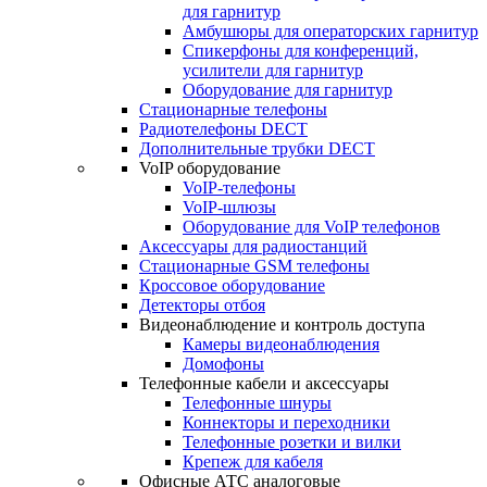
для гарнитур
Амбушюры для операторских гарнитур
Cпикерфоны для конференций,
усилители для гарнитур
Оборудование для гарнитур
Стационарные телефоны
Радиотелефоны DECT
Дополнительные трубки DECT
VoIP оборудование
VoIP-телефоны
VoIP-шлюзы
Оборудование для VoIP телефонов
Аксессуары для радиостанций
Стационарные GSM телефоны
Кроссовое оборудование
Детекторы отбоя
Видеонаблюдение и контроль доступа
Камеры видеонаблюдения
Домофоны
Телефонные кабели и аксессуары
Телефонные шнуры
Коннекторы и переходники
Телефонные розетки и вилки
Крепеж для кабеля
Офисные АТС аналоговые