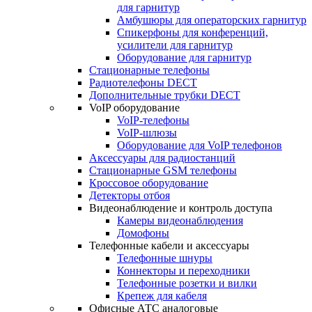
для гарнитур
Амбушюры для операторских гарнитур
Cпикерфоны для конференций,
усилители для гарнитур
Оборудование для гарнитур
Стационарные телефоны
Радиотелефоны DECT
Дополнительные трубки DECT
VoIP оборудование
VoIP-телефоны
VoIP-шлюзы
Оборудование для VoIP телефонов
Аксессуары для радиостанций
Стационарные GSM телефоны
Кроссовое оборудование
Детекторы отбоя
Видеонаблюдение и контроль доступа
Камеры видеонаблюдения
Домофоны
Телефонные кабели и аксессуары
Телефонные шнуры
Коннекторы и переходники
Телефонные розетки и вилки
Крепеж для кабеля
Офисные АТС аналоговые