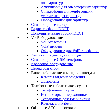
для гарнитур
Амбушюры для операторских гарнитур
Cпикерфоны для конференций,
усилители для гарнитур
Оборудование для гарнитур
Стационарные телефоны
Радиотелефоны DECT
Дополнительные трубки DECT
VoIP оборудование
VoIP-телефоны
VoIP-шлюзы
Оборудование для VoIP телефонов
Аксессуары для радиостанций
Стационарные GSM телефоны
Кроссовое оборудование
Детекторы отбоя
Видеонаблюдение и контроль доступа
Камеры видеонаблюдения
Домофоны
Телефонные кабели и аксессуары
Телефонные шнуры
Коннекторы и переходники
Телефонные розетки и вилки
Крепеж для кабеля
Офисные АТС аналоговые