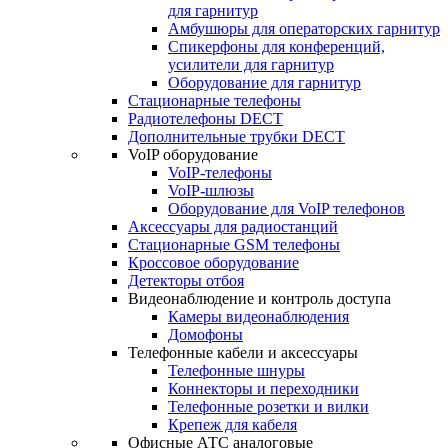
для гарнитур
Амбушюры для операторских гарнитур
Cпикерфоны для конференций,
усилители для гарнитур
Оборудование для гарнитур
Стационарные телефоны
Радиотелефоны DECT
Дополнительные трубки DECT
VoIP оборудование
VoIP-телефоны
VoIP-шлюзы
Оборудование для VoIP телефонов
Аксессуары для радиостанций
Стационарные GSM телефоны
Кроссовое оборудование
Детекторы отбоя
Видеонаблюдение и контроль доступа
Камеры видеонаблюдения
Домофоны
Телефонные кабели и аксессуары
Телефонные шнуры
Коннекторы и переходники
Телефонные розетки и вилки
Крепеж для кабеля
Офисные АТС аналоговые