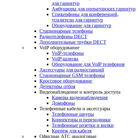
для гарнитур
Амбушюры для операторских гарнитур
Cпикерфоны для конференций,
усилители для гарнитур
Оборудование для гарнитур
Стационарные телефоны
Радиотелефоны DECT
Дополнительные трубки DECT
VoIP оборудование
VoIP-телефоны
VoIP-шлюзы
Оборудование для VoIP телефонов
Аксессуары для радиостанций
Стационарные GSM телефоны
Кроссовое оборудование
Детекторы отбоя
Видеонаблюдение и контроль доступа
Камеры видеонаблюдения
Домофоны
Телефонные кабели и аксессуары
Телефонные шнуры
Коннекторы и переходники
Телефонные розетки и вилки
Крепеж для кабеля
Офисные АТС аналоговые