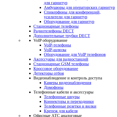
для гарнитур
Амбушюры для операторских гарнитур
Cпикерфоны для конференций,
усилители для гарнитур
Оборудование для гарнитур
Стационарные телефоны
Радиотелефоны DECT
Дополнительные трубки DECT
VoIP оборудование
VoIP-телефоны
VoIP-шлюзы
Оборудование для VoIP телефонов
Аксессуары для радиостанций
Стационарные GSM телефоны
Кроссовое оборудование
Детекторы отбоя
Видеонаблюдение и контроль доступа
Камеры видеонаблюдения
Домофоны
Телефонные кабели и аксессуары
Телефонные шнуры
Коннекторы и переходники
Телефонные розетки и вилки
Крепеж для кабеля
Офисные АТС аналоговые