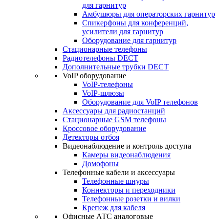
для гарнитур
Амбушюры для операторских гарнитур
Cпикерфоны для конференций,
усилители для гарнитур
Оборудование для гарнитур
Стационарные телефоны
Радиотелефоны DECT
Дополнительные трубки DECT
VoIP оборудование
VoIP-телефоны
VoIP-шлюзы
Оборудование для VoIP телефонов
Аксессуары для радиостанций
Стационарные GSM телефоны
Кроссовое оборудование
Детекторы отбоя
Видеонаблюдение и контроль доступа
Камеры видеонаблюдения
Домофоны
Телефонные кабели и аксессуары
Телефонные шнуры
Коннекторы и переходники
Телефонные розетки и вилки
Крепеж для кабеля
Офисные АТС аналоговые