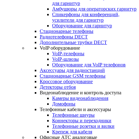
для гарнитур
Амбушюры для операторских гарнитур
Cпикерфоны для конференций,
усилители для гарнитур
Оборудование для гарнитур
Стационарные телефоны
Радиотелефоны DECT
Дополнительные трубки DECT
VoIP оборудование
VoIP-телефоны
VoIP-шлюзы
Оборудование для VoIP телефонов
Аксессуары для радиостанций
Стационарные GSM телефоны
Кроссовое оборудование
Детекторы отбоя
Видеонаблюдение и контроль доступа
Камеры видеонаблюдения
Домофоны
Телефонные кабели и аксессуары
Телефонные шнуры
Коннекторы и переходники
Телефонные розетки и вилки
Крепеж для кабеля
Офисные АТС аналоговые