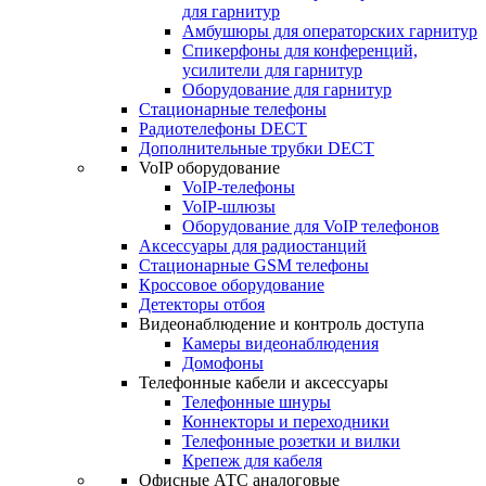
для гарнитур
Амбушюры для операторских гарнитур
Cпикерфоны для конференций,
усилители для гарнитур
Оборудование для гарнитур
Стационарные телефоны
Радиотелефоны DECT
Дополнительные трубки DECT
VoIP оборудование
VoIP-телефоны
VoIP-шлюзы
Оборудование для VoIP телефонов
Аксессуары для радиостанций
Стационарные GSM телефоны
Кроссовое оборудование
Детекторы отбоя
Видеонаблюдение и контроль доступа
Камеры видеонаблюдения
Домофоны
Телефонные кабели и аксессуары
Телефонные шнуры
Коннекторы и переходники
Телефонные розетки и вилки
Крепеж для кабеля
Офисные АТС аналоговые