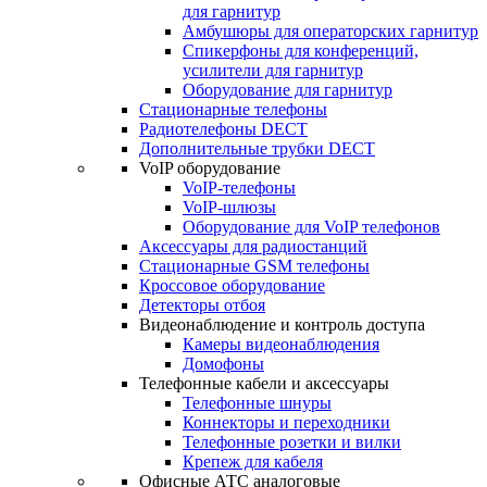
для гарнитур
Амбушюры для операторских гарнитур
Cпикерфоны для конференций,
усилители для гарнитур
Оборудование для гарнитур
Стационарные телефоны
Радиотелефоны DECT
Дополнительные трубки DECT
VoIP оборудование
VoIP-телефоны
VoIP-шлюзы
Оборудование для VoIP телефонов
Аксессуары для радиостанций
Стационарные GSM телефоны
Кроссовое оборудование
Детекторы отбоя
Видеонаблюдение и контроль доступа
Камеры видеонаблюдения
Домофоны
Телефонные кабели и аксессуары
Телефонные шнуры
Коннекторы и переходники
Телефонные розетки и вилки
Крепеж для кабеля
Офисные АТС аналоговые