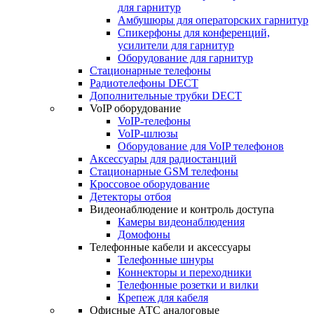
для гарнитур
Амбушюры для операторских гарнитур
Cпикерфоны для конференций,
усилители для гарнитур
Оборудование для гарнитур
Стационарные телефоны
Радиотелефоны DECT
Дополнительные трубки DECT
VoIP оборудование
VoIP-телефоны
VoIP-шлюзы
Оборудование для VoIP телефонов
Аксессуары для радиостанций
Стационарные GSM телефоны
Кроссовое оборудование
Детекторы отбоя
Видеонаблюдение и контроль доступа
Камеры видеонаблюдения
Домофоны
Телефонные кабели и аксессуары
Телефонные шнуры
Коннекторы и переходники
Телефонные розетки и вилки
Крепеж для кабеля
Офисные АТС аналоговые