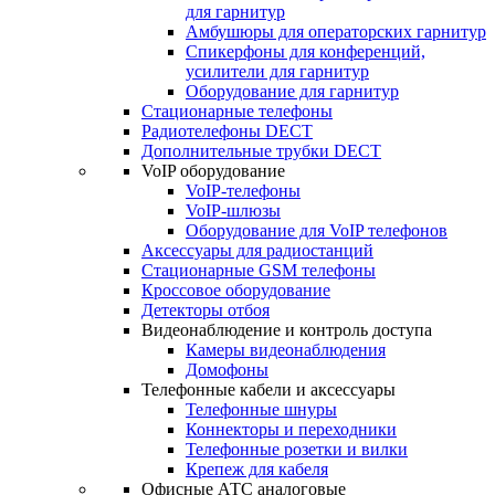
для гарнитур
Амбушюры для операторских гарнитур
Cпикерфоны для конференций,
усилители для гарнитур
Оборудование для гарнитур
Стационарные телефоны
Радиотелефоны DECT
Дополнительные трубки DECT
VoIP оборудование
VoIP-телефоны
VoIP-шлюзы
Оборудование для VoIP телефонов
Аксессуары для радиостанций
Стационарные GSM телефоны
Кроссовое оборудование
Детекторы отбоя
Видеонаблюдение и контроль доступа
Камеры видеонаблюдения
Домофоны
Телефонные кабели и аксессуары
Телефонные шнуры
Коннекторы и переходники
Телефонные розетки и вилки
Крепеж для кабеля
Офисные АТС аналоговые