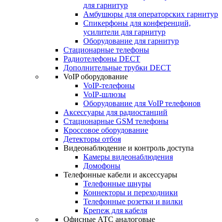
для гарнитур
Амбушюры для операторских гарнитур
Cпикерфоны для конференций,
усилители для гарнитур
Оборудование для гарнитур
Стационарные телефоны
Радиотелефоны DECT
Дополнительные трубки DECT
VoIP оборудование
VoIP-телефоны
VoIP-шлюзы
Оборудование для VoIP телефонов
Аксессуары для радиостанций
Стационарные GSM телефоны
Кроссовое оборудование
Детекторы отбоя
Видеонаблюдение и контроль доступа
Камеры видеонаблюдения
Домофоны
Телефонные кабели и аксессуары
Телефонные шнуры
Коннекторы и переходники
Телефонные розетки и вилки
Крепеж для кабеля
Офисные АТС аналоговые