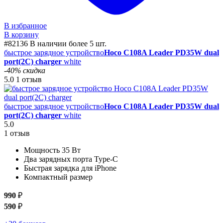
В избранное
В корзину
#82136
В наличии более 5 шт.
быстрое зарядное устройство
Hoco C108A Leader PD35W dual
port(2C) charger
white
-40% скидка
5.0
1 отзыв
быстрое зарядное устройство
Hoco C108A Leader PD35W dual
port(2C) charger
white
5.0
1 отзыв
Мощность 35 Вт
Два зарядных порта Type-C
Быстрая зарядка для iPhone
Компактный размер
990
₽
590
₽