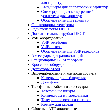
для гарнитур
Амбушюры для операторских гарнитур
Cпикерфоны для конференций,
усилители для гарнитур
Оборудование для гарнитур
Стационарные телефоны
Радиотелефоны DECT
Дополнительные трубки DECT
VoIP оборудование
VoIP-телефоны
VoIP-шлюзы
Оборудование для VoIP телефонов
Аксессуары для радиостанций
Стационарные GSM телефоны
Кроссовое оборудование
Детекторы отбоя
Видеонаблюдение и контроль доступа
Камеры видеонаблюдения
Домофоны
Телефонные кабели и аксессуары
Телефонные шнуры
Коннекторы и переходники
Телефонные розетки и вилки
Крепеж для кабеля
Офисные АТС аналоговые