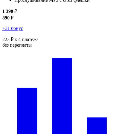
Прослушивание MP3 с USB флешки
1 390
₽
890
₽
+31 бонус
223 ₽
x 4 платежа
без переплаты