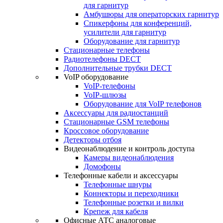
для гарнитур
Амбушюры для операторских гарнитур
Cпикерфоны для конференций,
усилители для гарнитур
Оборудование для гарнитур
Стационарные телефоны
Радиотелефоны DECT
Дополнительные трубки DECT
VoIP оборудование
VoIP-телефоны
VoIP-шлюзы
Оборудование для VoIP телефонов
Аксессуары для радиостанций
Стационарные GSM телефоны
Кроссовое оборудование
Детекторы отбоя
Видеонаблюдение и контроль доступа
Камеры видеонаблюдения
Домофоны
Телефонные кабели и аксессуары
Телефонные шнуры
Коннекторы и переходники
Телефонные розетки и вилки
Крепеж для кабеля
Офисные АТС аналоговые