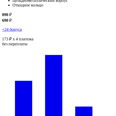
Цельднометаллический корпус
Откидное кольцо
890
₽
690
₽
+24 бонуса
173 ₽
x 4 платежа
без переплаты