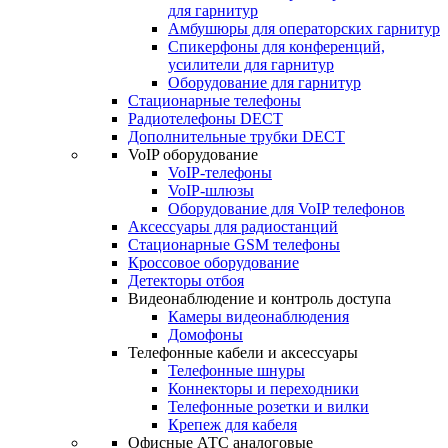
для гарнитур
Амбушюры для операторских гарнитур
Cпикерфоны для конференций,
усилители для гарнитур
Оборудование для гарнитур
Стационарные телефоны
Радиотелефоны DECT
Дополнительные трубки DECT
VoIP оборудование
VoIP-телефоны
VoIP-шлюзы
Оборудование для VoIP телефонов
Аксессуары для радиостанций
Стационарные GSM телефоны
Кроссовое оборудование
Детекторы отбоя
Видеонаблюдение и контроль доступа
Камеры видеонаблюдения
Домофоны
Телефонные кабели и аксессуары
Телефонные шнуры
Коннекторы и переходники
Телефонные розетки и вилки
Крепеж для кабеля
Офисные АТС аналоговые