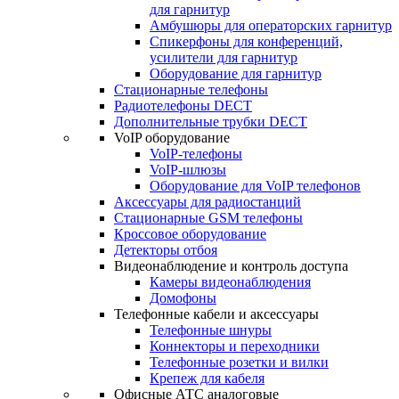
для гарнитур
Амбушюры для операторских гарнитур
Cпикерфоны для конференций,
усилители для гарнитур
Оборудование для гарнитур
Стационарные телефоны
Радиотелефоны DECT
Дополнительные трубки DECT
VoIP оборудование
VoIP-телефоны
VoIP-шлюзы
Оборудование для VoIP телефонов
Аксессуары для радиостанций
Стационарные GSM телефоны
Кроссовое оборудование
Детекторы отбоя
Видеонаблюдение и контроль доступа
Камеры видеонаблюдения
Домофоны
Телефонные кабели и аксессуары
Телефонные шнуры
Коннекторы и переходники
Телефонные розетки и вилки
Крепеж для кабеля
Офисные АТС аналоговые