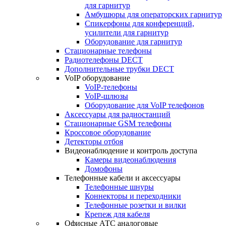
для гарнитур
Амбушюры для операторских гарнитур
Cпикерфоны для конференций,
усилители для гарнитур
Оборудование для гарнитур
Стационарные телефоны
Радиотелефоны DECT
Дополнительные трубки DECT
VoIP оборудование
VoIP-телефоны
VoIP-шлюзы
Оборудование для VoIP телефонов
Аксессуары для радиостанций
Стационарные GSM телефоны
Кроссовое оборудование
Детекторы отбоя
Видеонаблюдение и контроль доступа
Камеры видеонаблюдения
Домофоны
Телефонные кабели и аксессуары
Телефонные шнуры
Коннекторы и переходники
Телефонные розетки и вилки
Крепеж для кабеля
Офисные АТС аналоговые