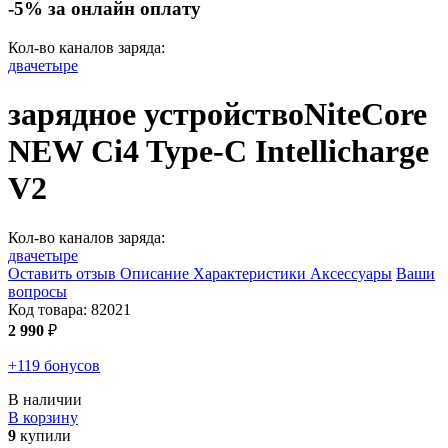
-5% за онлайн оплату
Кол-во каналов заряда:
два
четыре
зарядное устройство
NiteCore
NEW Ci4 Type-C Intellicharge
V2
Кол-во каналов заряда:
два
четыре
Оставить отзыв
Описание
Характеристики
Аксессуары
Ваши
вопросы
Код товара:
82021
2 990
₽
+119 бонусов
В наличии
В корзину
9
купили