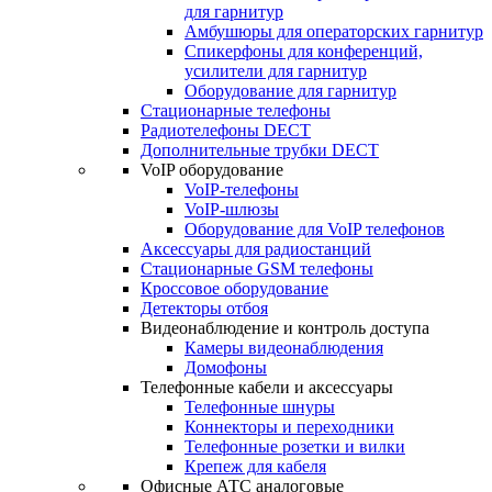
для гарнитур
Амбушюры для операторских гарнитур
Cпикерфоны для конференций,
усилители для гарнитур
Оборудование для гарнитур
Стационарные телефоны
Радиотелефоны DECT
Дополнительные трубки DECT
VoIP оборудование
VoIP-телефоны
VoIP-шлюзы
Оборудование для VoIP телефонов
Аксессуары для радиостанций
Стационарные GSM телефоны
Кроссовое оборудование
Детекторы отбоя
Видеонаблюдение и контроль доступа
Камеры видеонаблюдения
Домофоны
Телефонные кабели и аксессуары
Телефонные шнуры
Коннекторы и переходники
Телефонные розетки и вилки
Крепеж для кабеля
Офисные АТС аналоговые