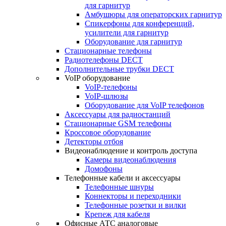
для гарнитур
Амбушюры для операторских гарнитур
Cпикерфоны для конференций,
усилители для гарнитур
Оборудование для гарнитур
Стационарные телефоны
Радиотелефоны DECT
Дополнительные трубки DECT
VoIP оборудование
VoIP-телефоны
VoIP-шлюзы
Оборудование для VoIP телефонов
Аксессуары для радиостанций
Стационарные GSM телефоны
Кроссовое оборудование
Детекторы отбоя
Видеонаблюдение и контроль доступа
Камеры видеонаблюдения
Домофоны
Телефонные кабели и аксессуары
Телефонные шнуры
Коннекторы и переходники
Телефонные розетки и вилки
Крепеж для кабеля
Офисные АТС аналоговые