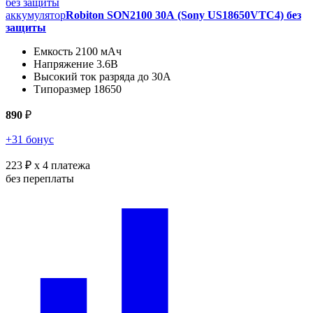
аккумулятор
Robiton SON2100 30А (Sony US18650VTC4) без
защиты
Емкость 2100 мАч
Напряжение 3.6В
Высокий ток разряда до 30А
Типоразмер 18650
890
₽
+31 бонус
223 ₽
x 4 платежа
без переплаты