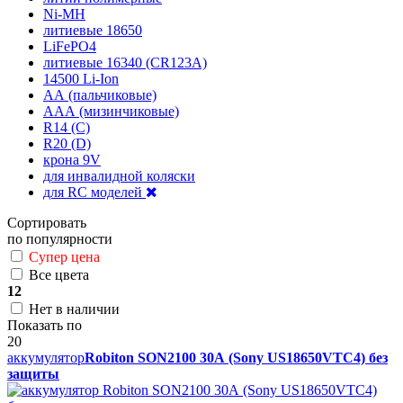
Ni-MH
литиевые 18650
LiFePO4
литиевые 16340 (CR123A)
14500 Li-Ion
АА (пальчиковые)
ААА (мизинчиковые)
R14 (C)
R20 (D)
крона 9V
для инвалидной коляски
для RC моделей
Сортировать
по популярности
Супер цена
Все цвета
12
Нет в наличии
Показать по
20
аккумулятор
Robiton SON2100 30А (Sony US18650VTC4) без
защиты