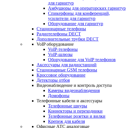
для гарнитур
Амбушюры для операторских гарнитур
Cпикерфоны для конференций,
усилители для гарнитур
Оборудование для гарнитур
Стационарные телефоны
Радиотелефоны DECT
Дополнительные трубки DECT
VoIP оборудование
VoIP-телефоны
VoIP-шлюзы
Оборудование для VoIP телефонов
Аксессуары для радиостанций
Стационарные GSM телефоны
Кроссовое оборудование
Детекторы отбоя
Видеонаблюдение и контроль доступа
Камеры видеонаблюдения
Домофоны
Телефонные кабели и аксессуары
Телефонные шнуры
Коннекторы и переходники
Телефонные розетки и вилки
Крепеж для кабеля
Офисные АТС аналоговые