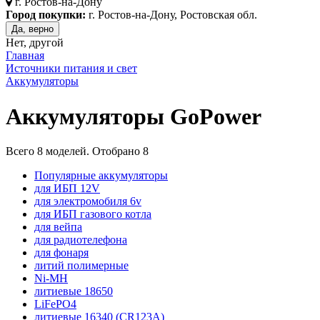
г.
Ростов-на-Дону
Город покупки:
г. Ростов-на-Дону, Ростовская обл.
Да, верно
Нет, другой
Главная
Источники питания и свет
Аккумуляторы
Аккумуляторы GoPower
Всего
8
моделей. Отобрано
8
Популярные аккумуляторы
для ИБП 12V
для электромобиля 6v
для ИБП газового котла
для вейпа
для радиотелефона
для фонаря
литий полимерные
Ni-MH
литиевые 18650
LiFePO4
литиевые 16340 (CR123A)