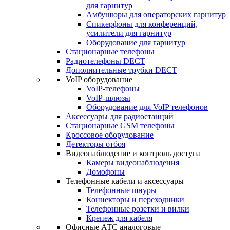
для гарнитур
Амбушюры для операторских гарнитур
Cпикерфоны для конференций,
усилители для гарнитур
Оборудование для гарнитур
Стационарные телефоны
Радиотелефоны DECT
Дополнительные трубки DECT
VoIP оборудование
VoIP-телефоны
VoIP-шлюзы
Оборудование для VoIP телефонов
Аксессуары для радиостанций
Стационарные GSM телефоны
Кроссовое оборудование
Детекторы отбоя
Видеонаблюдение и контроль доступа
Камеры видеонаблюдения
Домофоны
Телефонные кабели и аксессуары
Телефонные шнуры
Коннекторы и переходники
Телефонные розетки и вилки
Крепеж для кабеля
Офисные АТС аналоговые