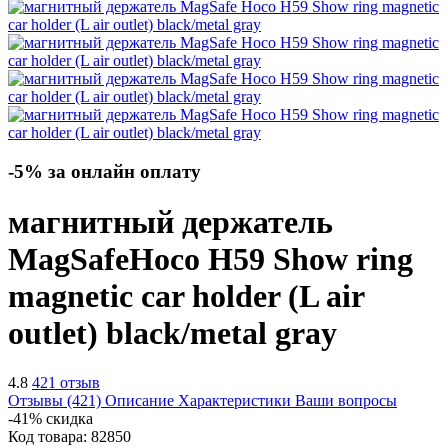
-5% за онлайн оплату
магнитный держатель
MagSafe
Hoco H59 Show ring
magnetic car holder (L air
outlet)
black/metal gray
4.8
421 отзыв
Отзывы (421)
Описание
Характеристики
Ваши вопросы
-41% скидка
Код товара:
82850