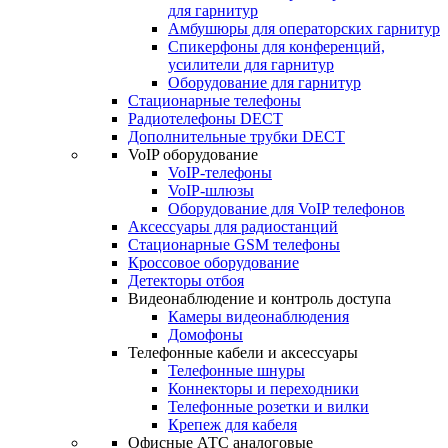
для гарнитур
Амбушюры для операторских гарнитур
Cпикерфоны для конференций,
усилители для гарнитур
Оборудование для гарнитур
Стационарные телефоны
Радиотелефоны DECT
Дополнительные трубки DECT
VoIP оборудование
VoIP-телефоны
VoIP-шлюзы
Оборудование для VoIP телефонов
Аксессуары для радиостанций
Стационарные GSM телефоны
Кроссовое оборудование
Детекторы отбоя
Видеонаблюдение и контроль доступа
Камеры видеонаблюдения
Домофоны
Телефонные кабели и аксессуары
Телефонные шнуры
Коннекторы и переходники
Телефонные розетки и вилки
Крепеж для кабеля
Офисные АТС аналоговые