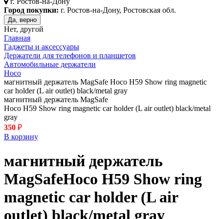
г.
Ростов-на-Дону
Город покупки:
г. Ростов-на-Дону, Ростовская обл.
Да, верно
Нет, другой
Главная
Гаджеты и аксессуары
Держатели для телефонов и планшетов
Автомобильные держатели
Hoco
магнитный держатель MagSafe Hoco H59 Show ring magnetic
car holder (L air outlet) black/metal gray
магнитный держатель MagSafe
Hoco H59 Show ring magnetic car holder (L air outlet) black/metal
gray
350
₽
В корзину
магнитный держатель
MagSafe
Hoco H59 Show ring
magnetic car holder (L air
outlet)
black/metal gray