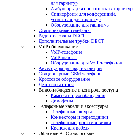
для гарнитур
Амбушюры для операторских гарнитур
Cпикерфоны для конференций,
усилители для гарнитур
Оборудование для гарнитур
Стационарные телефоны
Радиотелефоны DECT
Дополнительные трубки DECT
VoIP оборудование
VoIP-телефоны
VoIP-шлюзы
Оборудование для VoIP телефонов
Аксессуары для радиостанций
Стационарные GSM телефоны
Кроссовое оборудование
Детекторы отбоя
Видеонаблюдение и контроль доступа
Камеры видеонаблюдения
Домофоны
Телефонные кабели и аксессуары
Телефонные шнуры
Коннекторы и переходники
Телефонные розетки и вилки
Крепеж для кабеля
Офисные АТС аналоговые