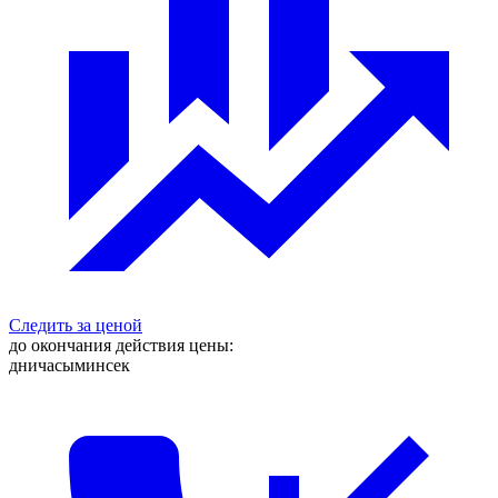
Следить за ценой
до окончания действия цены:
дни
часы
мин
сек