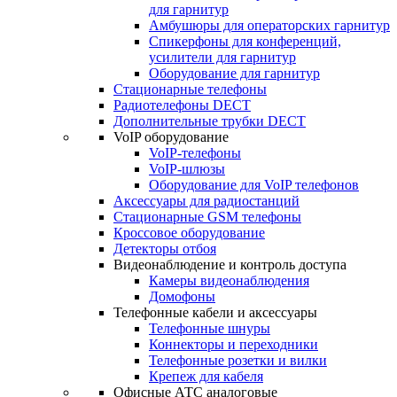
для гарнитур
Амбушюры для операторских гарнитур
Cпикерфоны для конференций,
усилители для гарнитур
Оборудование для гарнитур
Стационарные телефоны
Радиотелефоны DECT
Дополнительные трубки DECT
VoIP оборудование
VoIP-телефоны
VoIP-шлюзы
Оборудование для VoIP телефонов
Аксессуары для радиостанций
Стационарные GSM телефоны
Кроссовое оборудование
Детекторы отбоя
Видеонаблюдение и контроль доступа
Камеры видеонаблюдения
Домофоны
Телефонные кабели и аксессуары
Телефонные шнуры
Коннекторы и переходники
Телефонные розетки и вилки
Крепеж для кабеля
Офисные АТС аналоговые