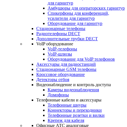
для гарнитур
Амбушюры для операторских гарнитур
Cпикерфоны для конференций,
усилители для гарнитур
Оборудование для гарнитур
Стационарные телефоны
Радиотелефоны DECT
Дополнительные трубки DECT
VoIP оборудование
VoIP-телефоны
VoIP-шлюзы
Оборудование для VoIP телефонов
Аксессуары для радиостанций
Стационарные GSM телефоны
Кроссовое оборудование
Детекторы отбоя
Видеонаблюдение и контроль доступа
Камеры видеонаблюдения
Домофоны
Телефонные кабели и аксессуары
Телефонные шнуры
Коннекторы и переходники
Телефонные розетки и вилки
Крепеж для кабеля
Офисные АТС аналоговые