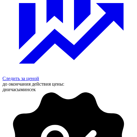
Следить за ценой
до окончания действия цены:
дни
часы
мин
сек