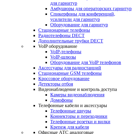
для гарнитур
Амбушюры для операторских гарнитур
Cпикерфоны для конференций,
усилители для гарнитур
Оборудование для гарнитур
Стационарные телефоны
Радиотелефоны DECT
Дополнительные трубки DECT
VoIP оборудование
VoIP-телефоны
VoIP-шлюзы
Оборудование для VoIP телефонов
Аксессуары для радиостанций
Стационарные GSM телефоны
Кроссовое оборудование
Детекторы отбоя
Видеонаблюдение и контроль доступа
Камеры видеонаблюдения
Домофоны
Телефонные кабели и аксессуары
Телефонные шнуры
Коннекторы и переходники
Телефонные розетки и вилки
Крепеж для кабеля
Офисные АТС аналоговые