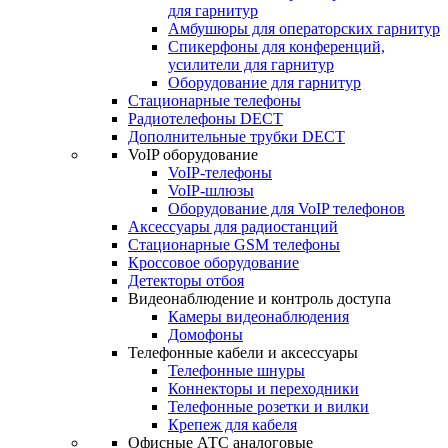
для гарнитур
Амбушюры для операторских гарнитур
Cпикерфоны для конференций,
усилители для гарнитур
Оборудование для гарнитур
Стационарные телефоны
Радиотелефоны DECT
Дополнительные трубки DECT
VoIP оборудование
VoIP-телефоны
VoIP-шлюзы
Оборудование для VoIP телефонов
Аксессуары для радиостанций
Стационарные GSM телефоны
Кроссовое оборудование
Детекторы отбоя
Видеонаблюдение и контроль доступа
Камеры видеонаблюдения
Домофоны
Телефонные кабели и аксессуары
Телефонные шнуры
Коннекторы и переходники
Телефонные розетки и вилки
Крепеж для кабеля
Офисные АТС аналоговые