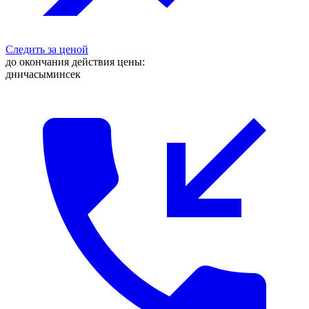
Следить за ценой
до окончания действия цены:
дни
часы
мин
сек