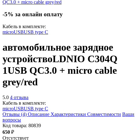
-5% за онлайн оплату
Кабель в комплекте:
microUSB
USB type C
автомобильное зарядное
устройство
LDNIO C304Q
1USB QC3.0 + micro cable
grey/red
5.0
4 отзыва
Кабель в комплекте:
microUSB
USB type C
Отзывы (4)
Описание
Характеристики
Совместимости
Ваши
вопросы
Код товара:
80839
650
₽
Отсутствует