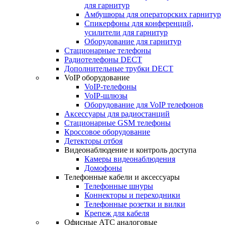
для гарнитур
Амбушюры для операторских гарнитур
Cпикерфоны для конференций,
усилители для гарнитур
Оборудование для гарнитур
Стационарные телефоны
Радиотелефоны DECT
Дополнительные трубки DECT
VoIP оборудование
VoIP-телефоны
VoIP-шлюзы
Оборудование для VoIP телефонов
Аксессуары для радиостанций
Стационарные GSM телефоны
Кроссовое оборудование
Детекторы отбоя
Видеонаблюдение и контроль доступа
Камеры видеонаблюдения
Домофоны
Телефонные кабели и аксессуары
Телефонные шнуры
Коннекторы и переходники
Телефонные розетки и вилки
Крепеж для кабеля
Офисные АТС аналоговые