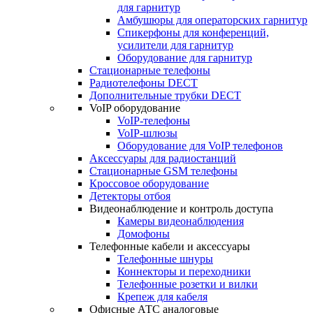
для гарнитур
Амбушюры для операторских гарнитур
Cпикерфоны для конференций,
усилители для гарнитур
Оборудование для гарнитур
Стационарные телефоны
Радиотелефоны DECT
Дополнительные трубки DECT
VoIP оборудование
VoIP-телефоны
VoIP-шлюзы
Оборудование для VoIP телефонов
Аксессуары для радиостанций
Стационарные GSM телефоны
Кроссовое оборудование
Детекторы отбоя
Видеонаблюдение и контроль доступа
Камеры видеонаблюдения
Домофоны
Телефонные кабели и аксессуары
Телефонные шнуры
Коннекторы и переходники
Телефонные розетки и вилки
Крепеж для кабеля
Офисные АТС аналоговые