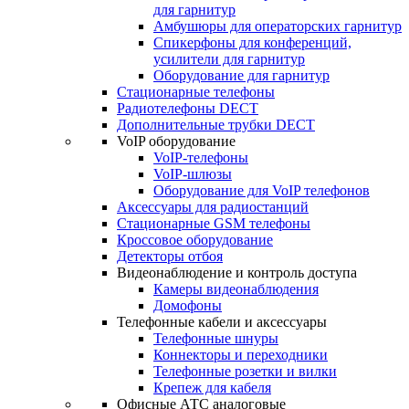
для гарнитур
Амбушюры для операторских гарнитур
Cпикерфоны для конференций,
усилители для гарнитур
Оборудование для гарнитур
Стационарные телефоны
Радиотелефоны DECT
Дополнительные трубки DECT
VoIP оборудование
VoIP-телефоны
VoIP-шлюзы
Оборудование для VoIP телефонов
Аксессуары для радиостанций
Стационарные GSM телефоны
Кроссовое оборудование
Детекторы отбоя
Видеонаблюдение и контроль доступа
Камеры видеонаблюдения
Домофоны
Телефонные кабели и аксессуары
Телефонные шнуры
Коннекторы и переходники
Телефонные розетки и вилки
Крепеж для кабеля
Офисные АТС аналоговые