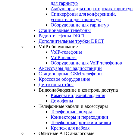
для гарнитур
Амбушюры для операторских гарнитур
Cпикерфоны для конференций,
усилители для гарнитур
Оборудование для гарнитур
Стационарные телефоны
Радиотелефоны DECT
Дополнительные трубки DECT
VoIP оборудование
VoIP-телефоны
VoIP-шлюзы
Оборудование для VoIP телефонов
Аксессуары для радиостанций
Стационарные GSM телефоны
Кроссовое оборудование
Детекторы отбоя
Видеонаблюдение и контроль доступа
Камеры видеонаблюдения
Домофоны
Телефонные кабели и аксессуары
Телефонные шнуры
Коннекторы и переходники
Телефонные розетки и вилки
Крепеж для кабеля
Офисные АТС аналоговые