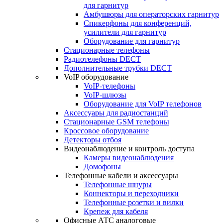
для гарнитур
Амбушюры для операторских гарнитур
Cпикерфоны для конференций,
усилители для гарнитур
Оборудование для гарнитур
Стационарные телефоны
Радиотелефоны DECT
Дополнительные трубки DECT
VoIP оборудование
VoIP-телефоны
VoIP-шлюзы
Оборудование для VoIP телефонов
Аксессуары для радиостанций
Стационарные GSM телефоны
Кроссовое оборудование
Детекторы отбоя
Видеонаблюдение и контроль доступа
Камеры видеонаблюдения
Домофоны
Телефонные кабели и аксессуары
Телефонные шнуры
Коннекторы и переходники
Телефонные розетки и вилки
Крепеж для кабеля
Офисные АТС аналоговые