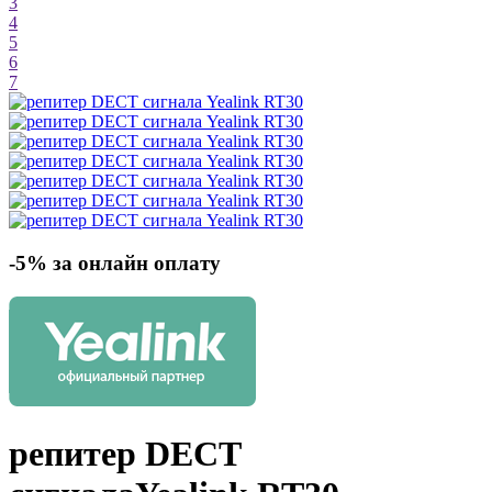
3
4
5
6
7
-5% за онлайн оплату
репитер DECT