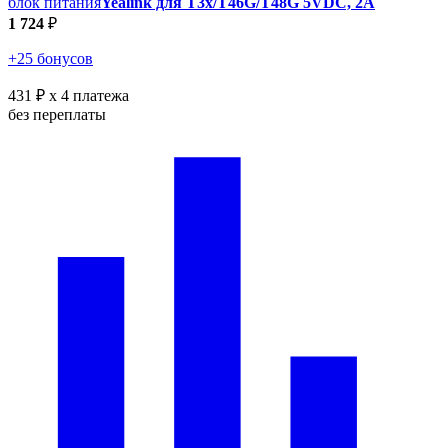
блок питания
Yealink для T3x/T46G/T48G 5VDC, 2A
1 724
₽
+25 бонусов
431 ₽
x 4 платежа
без переплаты