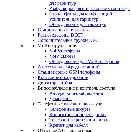
для гарнитур
Амбушюры для операторских гарнитур
Cпикерфоны для конференций,
усилители для гарнитур
Оборудование для гарнитур
Стационарные телефоны
Радиотелефоны DECT
Дополнительные трубки DECT
VoIP оборудование
VoIP-телефоны
VoIP-шлюзы
Оборудование для VoIP телефонов
Аксессуары для радиостанций
Стационарные GSM телефоны
Кроссовое оборудование
Детекторы отбоя
Видеонаблюдение и контроль доступа
Камеры видеонаблюдения
Домофоны
Телефонные кабели и аксессуары
Телефонные шнуры
Коннекторы и переходники
Телефонные розетки и вилки
Крепеж для кабеля
Офисные АТС аналоговые