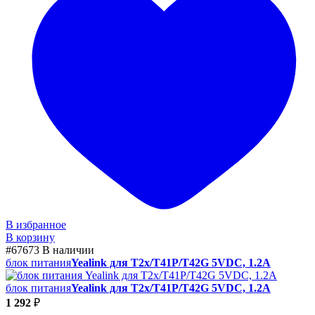
В избранное
В корзину
#67673
В наличии
блок питания
Yealink для T2x/T41P/T42G 5VDC, 1.2A
блок питания
Yealink для T2x/T41P/T42G 5VDC, 1.2A
1 292
₽