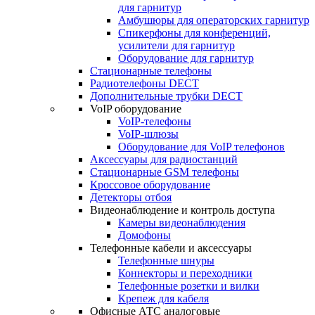
для гарнитур
Амбушюры для операторских гарнитур
Cпикерфоны для конференций,
усилители для гарнитур
Оборудование для гарнитур
Стационарные телефоны
Радиотелефоны DECT
Дополнительные трубки DECT
VoIP оборудование
VoIP-телефоны
VoIP-шлюзы
Оборудование для VoIP телефонов
Аксессуары для радиостанций
Стационарные GSM телефоны
Кроссовое оборудование
Детекторы отбоя
Видеонаблюдение и контроль доступа
Камеры видеонаблюдения
Домофоны
Телефонные кабели и аксессуары
Телефонные шнуры
Коннекторы и переходники
Телефонные розетки и вилки
Крепеж для кабеля
Офисные АТС аналоговые