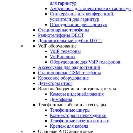
для гарнитур
Амбушюры для операторских гарнитур
Cпикерфоны для конференций,
усилители для гарнитур
Оборудование для гарнитур
Стационарные телефоны
Радиотелефоны DECT
Дополнительные трубки DECT
VoIP оборудование
VoIP-телефоны
VoIP-шлюзы
Оборудование для VoIP телефонов
Аксессуары для радиостанций
Стационарные GSM телефоны
Кроссовое оборудование
Детекторы отбоя
Видеонаблюдение и контроль доступа
Камеры видеонаблюдения
Домофоны
Телефонные кабели и аксессуары
Телефонные шнуры
Коннекторы и переходники
Телефонные розетки и вилки
Крепеж для кабеля
Офисные АТС аналоговые