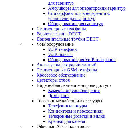
для гарнитур
Амбушюры для операторских гарнитур
Cпикерфоны для конференций,
усилители для гарнитур
Оборудование для гарнитур
Стационарные телефоны
Радиотелефоны DECT
Дополнительные трубки DECT
VoIP оборудование
VoIP-телефоны
VoIP-шлюзы
Оборудование для VoIP телефонов
Аксессуары для радиостанций
Стационарные GSM телефоны
Кроссовое оборудование
Детекторы отбоя
Видеонаблюдение и контроль доступа
Камеры видеонаблюдения
Домофоны
Телефонные кабели и аксессуары
Телефонные шнуры
Коннекторы и переходники
Телефонные розетки и вилки
Крепеж для кабеля
Офисные АТС аналоговые