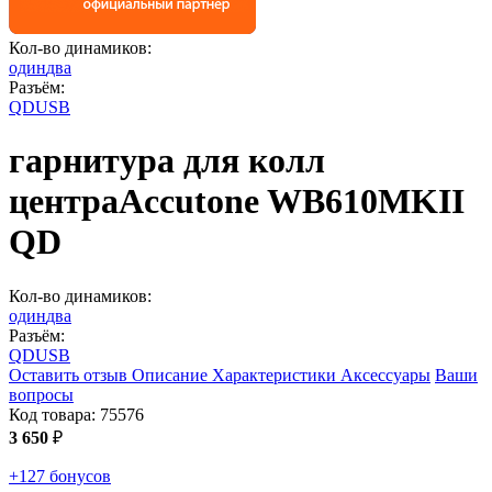
Кол-во динамиков:
один
два
Разъём:
QD
USB
гарнитура для колл
центра
Accutone WB610MKII
QD
Кол-во динамиков:
один
два
Разъём:
QD
USB
Оставить отзыв
Описание
Характеристики
Аксессуары
Ваши
вопросы
Код товара:
75576
3 650
₽
+127 бонусов