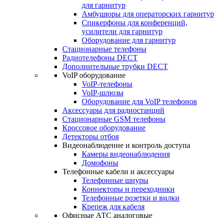
для гарнитур
Амбушюры для операторских гарнитур
Cпикерфоны для конференций,
усилители для гарнитур
Оборудование для гарнитур
Стационарные телефоны
Радиотелефоны DECT
Дополнительные трубки DECT
VoIP оборудование
VoIP-телефоны
VoIP-шлюзы
Оборудование для VoIP телефонов
Аксессуары для радиостанций
Стационарные GSM телефоны
Кроссовое оборудование
Детекторы отбоя
Видеонаблюдение и контроль доступа
Камеры видеонаблюдения
Домофоны
Телефонные кабели и аксессуары
Телефонные шнуры
Коннекторы и переходники
Телефонные розетки и вилки
Крепеж для кабеля
Офисные АТС аналоговые