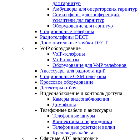
для гарнитур
Амбушюры для операторских гарнитур
Cпикерфоны для конференций,
усилители для гарнитур
Оборудование для гарнитур
Стационарные телефоны
Радиотелефоны DECT
Дополнительные трубки DECT
VoIP оборудование
VoIP-телефоны
VoIP-шлюзы
Оборудование для VoIP телефонов
Аксессуары для радиостанций
Стационарные GSM телефоны
Кроссовое оборудование
Детекторы отбоя
Видеонаблюдение и контроль доступа
Камеры видеонаблюдения
Домофоны
Телефонные кабели и аксессуары
Телефонные шнуры
Коннекторы и переходники
Телефонные розетки и вилки
Крепеж для кабеля
Офисные АТС аналоговые