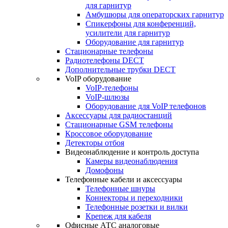
для гарнитур
Амбушюры для операторских гарнитур
Cпикерфоны для конференций,
усилители для гарнитур
Оборудование для гарнитур
Стационарные телефоны
Радиотелефоны DECT
Дополнительные трубки DECT
VoIP оборудование
VoIP-телефоны
VoIP-шлюзы
Оборудование для VoIP телефонов
Аксессуары для радиостанций
Стационарные GSM телефоны
Кроссовое оборудование
Детекторы отбоя
Видеонаблюдение и контроль доступа
Камеры видеонаблюдения
Домофоны
Телефонные кабели и аксессуары
Телефонные шнуры
Коннекторы и переходники
Телефонные розетки и вилки
Крепеж для кабеля
Офисные АТС аналоговые