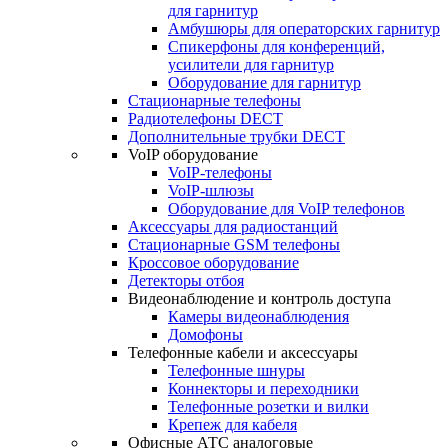
для гарнитур
Амбушюры для операторских гарнитур
Cпикерфоны для конференций,
усилители для гарнитур
Оборудование для гарнитур
Стационарные телефоны
Радиотелефоны DECT
Дополнительные трубки DECT
VoIP оборудование
VoIP-телефоны
VoIP-шлюзы
Оборудование для VoIP телефонов
Аксессуары для радиостанций
Стационарные GSM телефоны
Кроссовое оборудование
Детекторы отбоя
Видеонаблюдение и контроль доступа
Камеры видеонаблюдения
Домофоны
Телефонные кабели и аксессуары
Телефонные шнуры
Коннекторы и переходники
Телефонные розетки и вилки
Крепеж для кабеля
Офисные АТС аналоговые