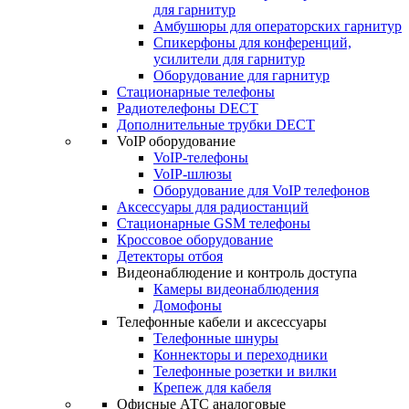
для гарнитур
Амбушюры для операторских гарнитур
Cпикерфоны для конференций,
усилители для гарнитур
Оборудование для гарнитур
Стационарные телефоны
Радиотелефоны DECT
Дополнительные трубки DECT
VoIP оборудование
VoIP-телефоны
VoIP-шлюзы
Оборудование для VoIP телефонов
Аксессуары для радиостанций
Стационарные GSM телефоны
Кроссовое оборудование
Детекторы отбоя
Видеонаблюдение и контроль доступа
Камеры видеонаблюдения
Домофоны
Телефонные кабели и аксессуары
Телефонные шнуры
Коннекторы и переходники
Телефонные розетки и вилки
Крепеж для кабеля
Офисные АТС аналоговые