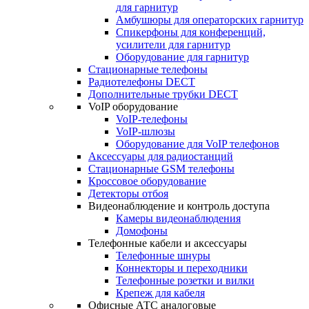
для гарнитур
Амбушюры для операторских гарнитур
Cпикерфоны для конференций,
усилители для гарнитур
Оборудование для гарнитур
Стационарные телефоны
Радиотелефоны DECT
Дополнительные трубки DECT
VoIP оборудование
VoIP-телефоны
VoIP-шлюзы
Оборудование для VoIP телефонов
Аксессуары для радиостанций
Стационарные GSM телефоны
Кроссовое оборудование
Детекторы отбоя
Видеонаблюдение и контроль доступа
Камеры видеонаблюдения
Домофоны
Телефонные кабели и аксессуары
Телефонные шнуры
Коннекторы и переходники
Телефонные розетки и вилки
Крепеж для кабеля
Офисные АТС аналоговые