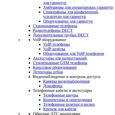
для гарнитур
Амбушюры для операторских гарнитур
Cпикерфоны для конференций,
усилители для гарнитур
Оборудование для гарнитур
Стационарные телефоны
Радиотелефоны DECT
Дополнительные трубки DECT
VoIP оборудование
VoIP-телефоны
VoIP-шлюзы
Оборудование для VoIP телефонов
Аксессуары для радиостанций
Стационарные GSM телефоны
Кроссовое оборудование
Детекторы отбоя
Видеонаблюдение и контроль доступа
Камеры видеонаблюдения
Домофоны
Телефонные кабели и аксессуары
Телефонные шнуры
Коннекторы и переходники
Телефонные розетки и вилки
Крепеж для кабеля
Офисные АТС аналоговые