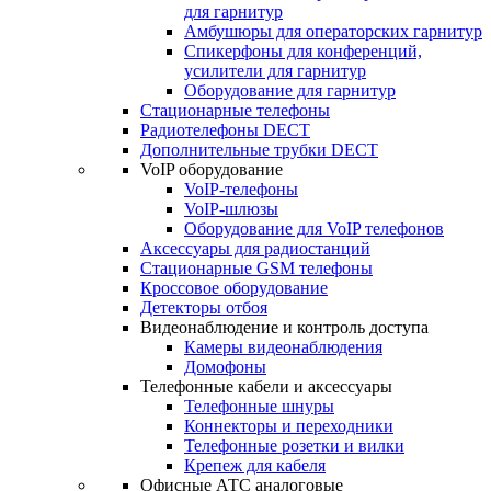
для гарнитур
Амбушюры для операторских гарнитур
Cпикерфоны для конференций,
усилители для гарнитур
Оборудование для гарнитур
Стационарные телефоны
Радиотелефоны DECT
Дополнительные трубки DECT
VoIP оборудование
VoIP-телефоны
VoIP-шлюзы
Оборудование для VoIP телефонов
Аксессуары для радиостанций
Стационарные GSM телефоны
Кроссовое оборудование
Детекторы отбоя
Видеонаблюдение и контроль доступа
Камеры видеонаблюдения
Домофоны
Телефонные кабели и аксессуары
Телефонные шнуры
Коннекторы и переходники
Телефонные розетки и вилки
Крепеж для кабеля
Офисные АТС аналоговые